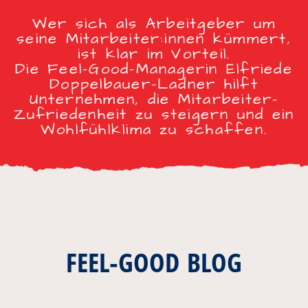
Wer sich als Arbeitgeber um
seine Mitarbeiter:innen kümmert,
ist klar im Vorteil.
Die Feel-Good-Managerin Elfriede
Doppelbauer-Ladner hilft
Unternehmen, die Mitarbeiter-
Zufriedenheit zu steigern und ein
Wohlfühlklima zu schaffen.
FEEL-GOOD BLOG