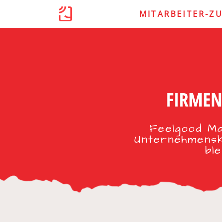
MITARBEITER-Z
FIRMEN
Feelgood Ma
Unternehmensku
bl