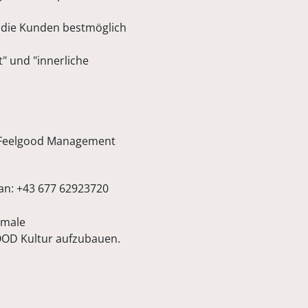
 die Kunden bestmöglich
" und "innerliche
n Feelgood Management
an: +43 677 62923720
imale
OOD Kultur aufzubauen.