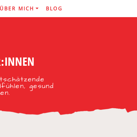
ÜBER MICH
BLOG
R:INNEN
rtschätzende
lfühlen, gesund
en.