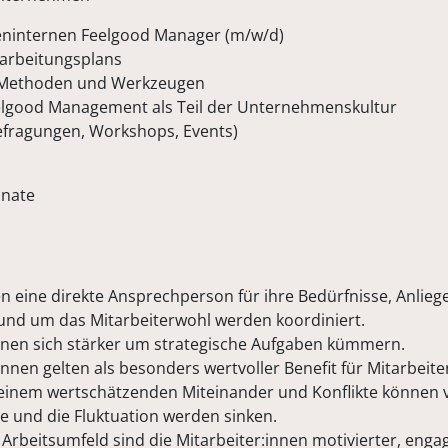
eninternen Feelgood Manager (m/w/d)
narbeitungsplans
 Methoden und Werkzeugen
elgood Management als Teil der Unternehmenskultur
Befragungen, Workshops, Events)
onate
n eine direkte Ansprechperson für ihre Bedürfnisse, Anlie
nd um das Mitarbeiterwohl werden koordiniert.
nen sich stärker um strategische Aufgaben kümmern.
nen gelten als besonders wertvoller Benefit für Mitarbeite
f einem wertschätzenden Miteinander und Konflikte können
e und die Fluktuation werden sinken.
Arbeitsumfeld sind die Mitarbeiter:innen motivierter, engag