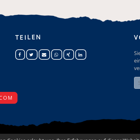
V
TEILEN
Si
ei
ve
.COM