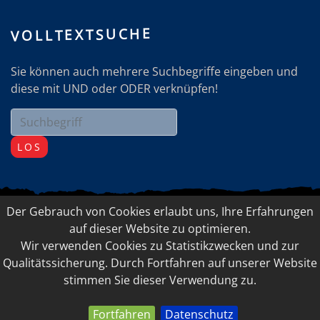
VOLLTEXTSUCHE
Sie können auch mehrere Suchbegriffe eingeben und
diese mit UND oder ODER verknüpfen!
LOS
Der Gebrauch von Cookies erlaubt uns, Ihre Erfahrungen
© 2026 Elfriede Doppelbauer-Ladner, FEEL-GOOD
auf dieser Website zu optimieren.
Management
Wir verwenden Cookies zu Statistikzwecken und zur
IMPRESSUM
LINKSAMMLUNG
Qualitätssicherung. Durch Fortfahren auf unserer Website
stimmen Sie dieser Verwendung zu.
DATENSCHUTZ
Fortfahren
Datenschutz