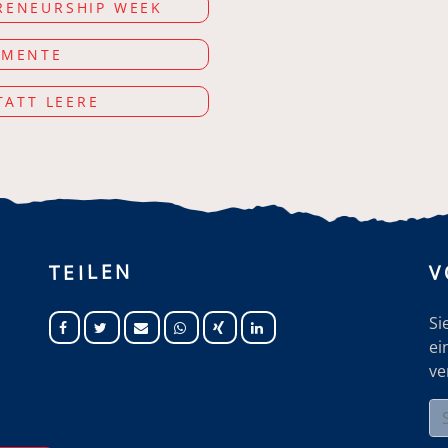
RENEURSHIP WEEK
 MENTE
TATT LEERE
V
TEILEN
Si
ei
ve