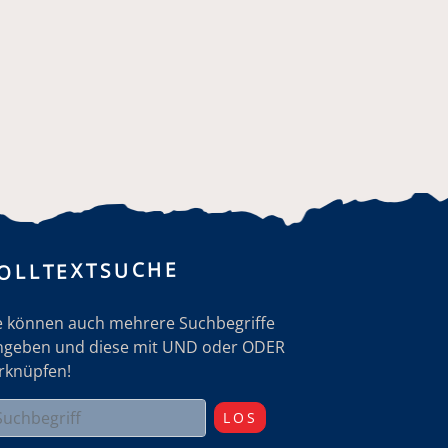
OLLTEXTSUCHE
e können auch mehrere Suchbegriffe
ngeben und diese mit UND oder ODER
rknüpfen!
LOS