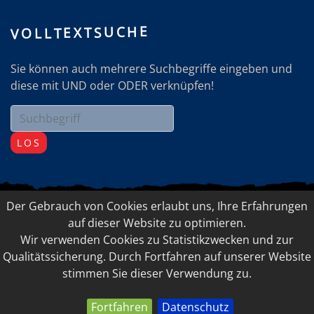
VOLLTEXTSUCHE
Sie können auch mehrere Suchbegriffe eingeben und
diese mit UND oder ODER verknüpfen!
LOS
Der Gebrauch von Cookies erlaubt uns, Ihre Erfahrungen
© 2026 Elfriede Doppelbauer-Ladner, FEEL-GOOD
auf dieser Website zu optimieren.
Management
Wir verwenden Cookies zu Statistikzwecken und zur
IMPRESSUM
LINKSAMMLUNG
Qualitätssicherung. Durch Fortfahren auf unserer Website
stimmen Sie dieser Verwendung zu.
DATENSCHUTZ
Fortfahren
Datenschutz